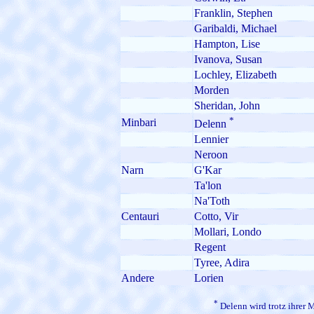
Franklin, Stephen
Garibaldi, Michael
Hampton, Lise
Ivanova, Susan
Lochley, Elizabeth
Morden
Sheridan, John
*
Minbari
Delenn
Lennier
Neroon
Narn
G'Kar
Ta'lon
Na'Toth
Centauri
Cotto, Vir
Mollari, Londo
Regent
Tyree, Adira
Andere
Lorien
*
Delenn wird trotz ihrer